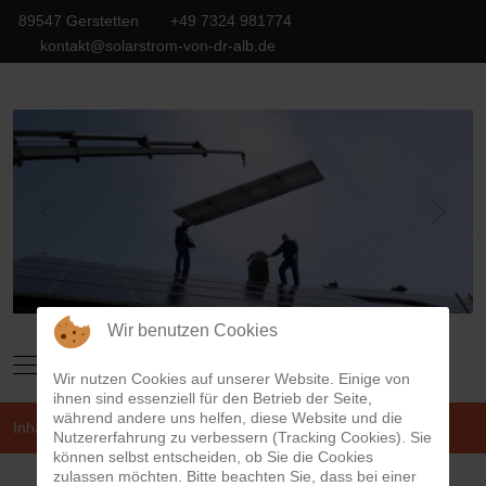
89547 Gerstetten
+49 7324 981774
kontakt@solarstrom-von-dr-alb.de
Wir benutzen Cookies
Mobile Menu Toggle
Wir nutzen Cookies auf unserer Website. Einige von
ihnen sind essenziell für den Betrieb der Seite,
während andere uns helfen, diese Website und die
Inhalt
Kontakt
Nutzererfahrung zu verbessern (Tracking Cookies). Sie
können selbst entscheiden, ob Sie die Cookies
zulassen möchten. Bitte beachten Sie, dass bei einer