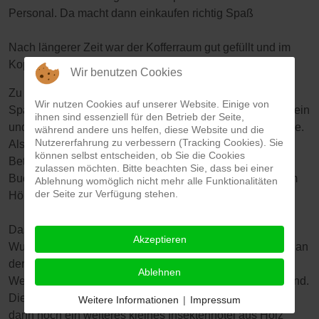
Personal. Da macht dann einkaufen richtig Spaß
Nach längerer Zeit war der Kofferraum gut gefüllt und im
Kopf schwirrten Unmengen an Informationen herum.
Wir benutzen Cookies
Zu Hause machten wir uns dann daran, die Erde etwa
Wir nutzen Cookies auf unserer Website. Einige von
Spatentief abzutragen. Ganz unten kam eine Mulchfolie rein
ihnen sind essenziell für den Betrieb der Seite,
und darauf eine Mischung aus Kies, Sand und etwas Erde.
während andere uns helfen, diese Website und die
Nutzererfahrung zu verbessern (Tracking Cookies). Sie
Als Abgrenzung zum Rasen wurde eine Mähkante aus
können selbst entscheiden, ob Sie die Cookies
Betonsteinen verlegt, dahinter eine Reihe aus
zulassen möchten. Bitte beachten Sie, dass bei einer
Buchsbäumen. Diese Buchsbäume werden auf ca. 20 cm
Ablehnung womöglich nicht mehr alle Funktionalitäten
der Seite zur Verfügung stehen.
Höhe gehalten.
Das eigentliche Beet haben wir mit Steinen und alten
Akzeptieren
Wurzeln nach unseren Vorstellungen "aufgebaut". Direkt an
der Hauswand liegen zwei Tonröhren (eigentlich als
Ablehnen
Weinregal gedacht), welche mit Holzstücken aufgefüllt sind.
Diese dienen als Insektenhotel. An der Wand haben wir
Weitere Informationen
|
Impressum
dann noch ein weiteres kleines Insektenhotel aus Holz