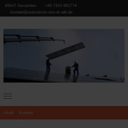
89547 Gerstetten
+49 7324 981774
kontakt@solarstrom-von-dr-alb.de
Mobile Menu Toggle
Inhalt
Kontakt